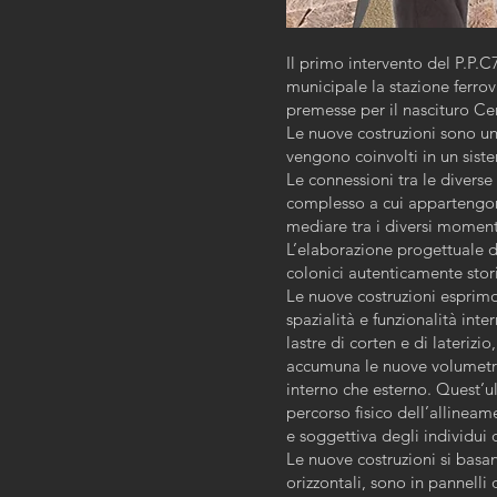
Il primo intervento del P.P.C
municipale la stazione ferrovi
premesse per il nascituro Ce
Le nuove costruzioni sono un 
vengono coinvolti in un siste
Le connessioni tra le diverse
complesso a cui appartengono,
mediare tra i diversi momenti 
L’elaborazione progettuale d
colonici autenticamente stor
Le nuove costruzioni esprimo
spazialità e funzionalità int
lastre di corten e di laterizi
accumuna le nuove volumetrie
interno che esterno. Quest’u
percorso fisico dell’allineam
e soggettiva degli individui d
Le nuove costruzioni si basan
orizzontali, sono in pannelli d