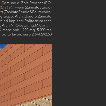
: Comune di Zola Predosa (BO)
to Preliminare
(ZaniratoStudio)
vo
(ZaniratoStudio&Politecnica)
ogruppo: Arch.Claudio Zanirato
re ed Impianti: Politecnica scarl
i, Arch.N.Robetti, Ing.M.Contini
Dimensioni: 1.220 mq, 5.000 mc
mporto lavori: euro 2.644.292,60