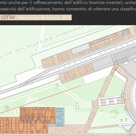
to anche per il raffrescamento dell’edificio (tramite inverter), unit
 passività dell’edificazione, hanno consentito di ottenere una classif
 CITTA'
, Pamphlet, Bologna, 2015