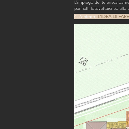
L’impiego del teleriscaldamen
pannelli fotovoltaici ed alla
C.Zanirato,
L'IDEA DI FARE