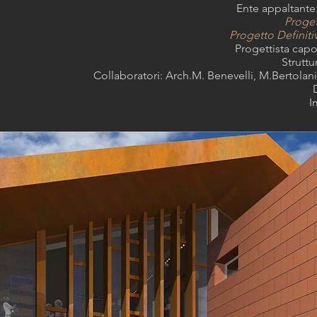
Ente appaltante
Proget
Progetto Definiti
Progettista cap
Struttu
Collaboratori: Arch.M. Benevelli, M.Bertolan
I