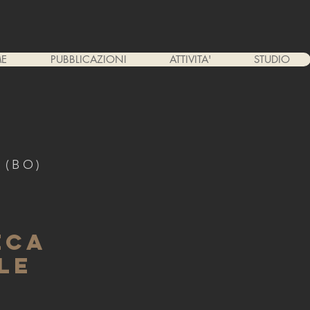
E
PUBBLICAZIONI
ATTIVITA'
STUDIO
 (BO)
ECA
LE