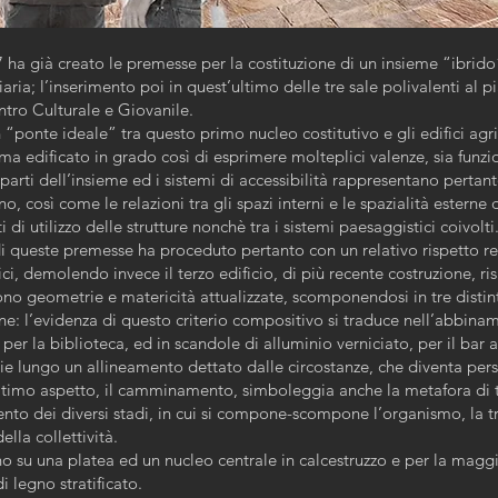
7 ha già creato le premesse per la costituzione di un insieme “ibrido
aria; l’inserimento poi in quest’ultimo delle tre sale polivalenti al p
ntro Culturale e Giovanile.
“ponte ideale” tra questo primo nucleo costitutivo e gli edifici agrico
ma edificato in grado così di esprimere molteplici valenze, sia funzio
 parti dell’insieme ed i sistemi di accessibilità rappresentano pertan
 così come le relazioni tra gli spazi interni e le spazialità esterne
di utilizzo delle strutture nonchè tra i sistemi paesaggistici coivolti
i queste premesse ha proceduto pertanto con un relativo rispetto res
ici, demolendo invece il terzo edificio, di più recente costruzione, 
no geometrie e matericità attualizzate, scomponendosi in tre distint
erne: l’evidenza di questo criterio compositivo si traduce nell’abbina
o, per la biblioteca, ed in scandole di alluminio verniciato, per il ba
 lungo un allineamento dettato dalle circostanze, che diventa pers
ltimo aspetto, il camminamento, simboleggia anche la metafora di t
ento dei diversi stadi, in cui si compone-scompone l’organismo, la tr
ella collettività.
o su una platea ed un nucleo centrale in calcestruzzo e per la maggior
i legno stratificato.