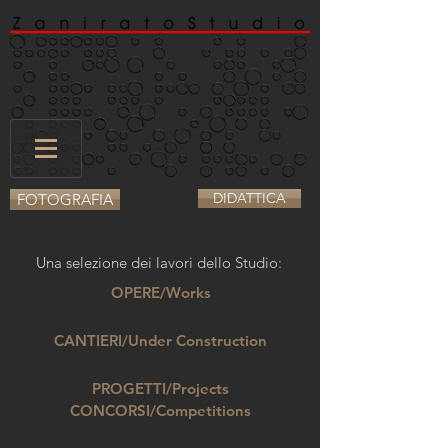
DIDATTICA
FOTOGRAFIA
Una selezione dei lavori dello Studio:
OPERE/Works
CANTIERI/Under Construction
PROGETTI/Projects
CONCORSI/Competitions