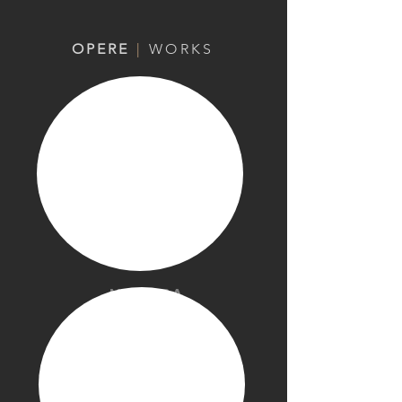
OPERE
|
WORKS
Mostra
altro