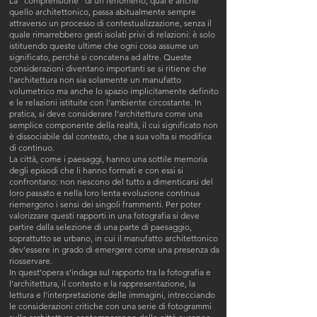
La “comprensione” di un fenomeno, qual è anche
quello architettonico, passa abitualmente sempre
attraverso un processo di contestualizzazione, senza il
quale rimarrebbero gesti isolati privi di relazioni: è solo
istituendo queste ultime che ogni cosa assume un
significato, perché si concatena ad altre. Queste
considerazioni diventano importanti se si ritiene che
l’architettura non sia solamente un manufatto
volumetrico ma anche lo spazio implicitamente definito
e le relazioni istituite con l’ambiente circostante. In
pratica, si deve considerare l’architettura come una
semplice componente della realtà, il cui significato non
è dissociabile dal contesto, che a sua volta si modifica
di continuo.
La città, come i paesaggi, hanno una sottile memoria
degli episodi che li hanno formati e con essi si
confrontano: non riescono del tutto a dimenticarsi del
loro passato e nella loro lenta evoluzione continua
riemergono i sensi dei singoli frammenti. Per poter
valorizzare questi rapporti in una fotografia si deve
partire dalla selezione di una parte di paesaggio,
soprattutto se urbano, in cui il manufatto architettonico
dev’essere in grado di emergere come una presenza da
riosservare.
In quest’opera s’indaga sul rapporto tra la fotografia e
l’architettura, il contesto e la rappresentazione, la
lettura e l’interpretazione delle immagini, intrecciando
le considerazioni critiche con una serie di fotogrammi