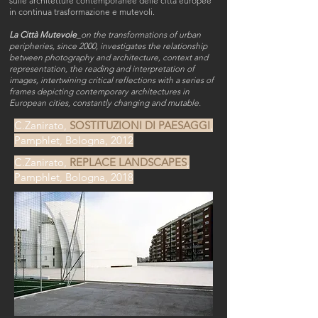
sulle architetture contemporanee delle città europee
in continua trasformazione e mutevoli.
La Città Mutevole
_on the transformations of urban
peripheries, since 2000, investigates the relationship
between photography and architecture, context and
representation, the reading and interpretation of
images, intertwining critical reflections with a series of
frames depicting contemporary architectures in
European cities, constantly changing and mutable.
C.Zanirato,
SOSTITUZIONI DI PAESAGGI
,
Pamphlet, Bologna, 2012
C.Zanirato,
REPLACE LANDSCAPES
,
Pamphlet, Bologna, 2018