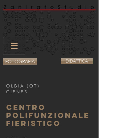
DIDATTICA
FOTOGRAFIA
OLBIA (OT)
CIPNES
CENTRO
polifunzionale
fieristico