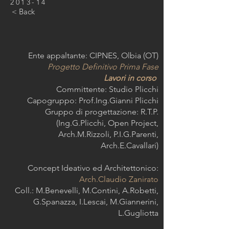
2013-14
< Back
Ente appaltante: CIPNES, Olbia (OT)
Progetto Definitivo Prima Fase
Lavori in corso
Committente: Studio Plicchi
Capogruppo: Prof.Ing.Gianni Plicchi
Gruppo di progettazione: R.T.P.
(Ing.G.Plicchi, Open Project,
Arch.M.Rizzoli, P.I.G.Parenti,
Arch.E.Cavallari)
Concept Ideativo ed Architettonico:
Arch.Claudio Zanirato
Coll.: M.Benevelli, M.Contini, A.Robetti,
G.Spanazza, I.Lescai, M.Giannerini,
L.Gugliotta