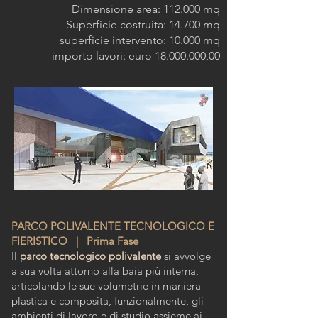
Dimensione area: 112.000 mq
Superficie costruita: 14.700 mq
superficie intervento: 10.000 mq
importo lavori: euro
18.000.000
,00
PARCO POLIVALENTE TECNOLOGICO E
FIERISTICO | Prima Fase
Il
parco tecnologico polivalente
si avvolge
a sua volta attorno alla baia più interna,
articolando le sue volumetrie in maniera
plastica e composita, funzionalmente, gli
ambienti di lavoro e di studio assieme ai