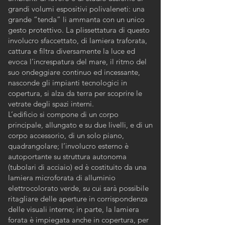
grandi volumi espositivi polivaleneti: una
grande “tenda” li ammanta con un unico
gesto protettivo. La plissettatura di questo
involucro sfaccettato, di lamiera traforata,
cattura e filtra diversamente la luce ed
evoca l’increspatura del mare, il ritmo del
suo ondeggiare continuo ed incessante,
nasconde gli impianti tecnologici in
copertura, si alza da terra per scoprire le
vetrate degli spazi interni.
L’edificio si compone di un corpo
principale, allungato e su due livelli, e di un
corpo accessorio, di un solo piano,
quadrangolare; l’involucro esterno è
autoportante su struttura autonoma
(tubolari di acciaio) ed è costituito da una
lamiera microforata di alluminio
elettrocolorato verde, su cui sarà possibile
ritagliare delle aperture in corrispondenza
delle visuali interne; in parte, la lamiera
forata è impiegata anche in copertura, per