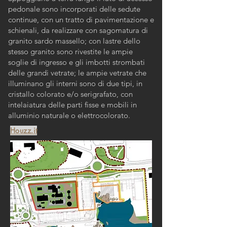
pedonale sono incorporati delle sedute
continue, con un tratto di pavimentazione e
schienali, da realizzare con sagomatura di
granito sardo massello; con lastre dello
stesso granito sono rivestite le ampie
soglie di ingresso e gli imbotti strombati
delle grandi vetrate; le ampie vetrate che
illuminano gli interni sono di due tipi, in
cristallo colorato e/o serigrafato, con
intelaiatura delle parti fisse e mobili in
alluminio naturale o elettrocolorato.
Houzz.it