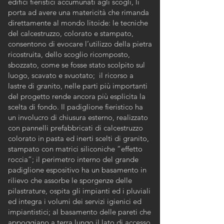
edifici fieristici accumunati agli scogli, li
porta ad avere una matericità che rimanda
direttamente al mondo litoide: le tecniche
del calcestruzzo, colorato e stampato,
consentono di evocare l’utilizzo della pietra
ricostruita, dello scoglio ricomposto,
sbozzato, come se fosse stato scolpito sul
luogo, scavato e svuotato; il ricorso a
lastre di granito, nelle parti più importanti
del progetto rende ancora più esplicita la
scelta di fondo. Il padiglione fieristico ha
un involucro di chiusura esterno, realizzato
con pannelli prefabbricati di calcestruzzo
colorato in pasta ed inerti scelti di granito,
stampato con matrici siliconiche “effetto
roccia”; il perimetro interno del grande
padiglione espositivo ha un basamento in
rilievo che assorbe le sporgenze delle
pilastrature, ospita gli impianti ed i pluviali
ed integra i volumi dei servizi igienici ed
impiantistici; al basamento delle pareti che
appoggiano a terra lungo il lato di accesso