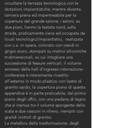
occultare la terrazza tecnologica con le
dotazioni impiantistiche, mentre diventa
lamiera piena ed impermeabile per la
copertura del grande salone; i saloni, su
due piani, hanno la testata nord, sulla
strada, praticamente cieca ed occupata da
locali tecnologici/impiantistici, realizzata
con c.a. in opera, colorato con ossidi in
grigio scuro, stampati su matrici siliconiche
tridimensionali, su cui intagliare una
successione di fessure verticali; il volume
annesso della hall d’ingresso-ristorazione-
conferenze è interamente rivestito
all’esterno in modo plastico con lastre di
granito sardo; la copertura piana di questa
appendice è in parte praticabile, dal primo
piano degli uffici, con una pedana di legno
che si insinua tra il volume sporgente della
scala e due vasconi in rilievo, riempiti con
grandi ciottoli di granito.
La metafora della trasformazione, degli